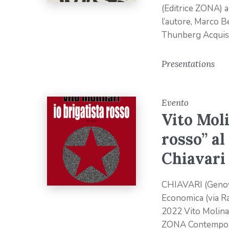
(Editrice ZONA) a
l’autore, Marco Be
Thunberg Acquis
Presentations
Evento
Vito Moli
rosso” al
Chiavari
CHIAVARI (Genova
Economica (via Ra
2022 Vito Molin
ZONA Contemporane