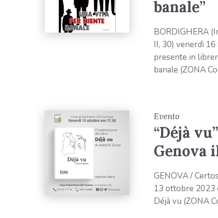
banale”
BORDIGHERA (Impe
II, 30) venerdì 1
presente in librer
banale (ZONA Co
Evento
“Déjà vu
Genova il
GENOVA / Certosa
13 ottobre 2023 
Déjà vu (ZONA 