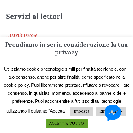
Servizi ai lettori
Distribuzione
Prendiamo in seria considerazione la tua
Le librerie di ZONA
privacy
Pubblica con ZONA
Pubblica in selfpublishing
Utilizziamo cookie o tecnologie simili per finalità tecniche e, con il
tuo consenso, anche per altre finalità, come specificato nella
Stampa il tuo libro
cookie policy. Puoi liberamente prestare, rifiutare o revocare il tuo
Libri
consenso, in qualsiasi momento, accedendo al pannello delle
Ebook
preferenze. Puoi acconsentire all’utilizzo di tali tecnologie
utilizzando il pulsante “Accetta”.
Imposta
Rifiuta tutto
ACCETTA TUTTO