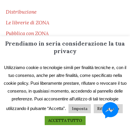
Distribuzione
Le librerie di ZONA
Pubblica con ZONA
Prendiamo in seria considerazione la tua
Pubblica in selfpublishing
privacy
Stampa il tuo libro
Libri
Utilizziamo cookie o tecnologie simili per finalità tecniche e, con il
tuo consenso, anche per altre finalità, come specificato nella
Ebook
cookie policy. Puoi liberamente prestare, rifiutare o revocare il tuo
consenso, in qualsiasi momento, accedendo al pannello delle
preferenze. Puoi acconsentire all’utilizzo di tali tecnologie
utilizzando il pulsante “Accetta”.
Imposta
Rifiuta tutto
ACCETTA TUTTO