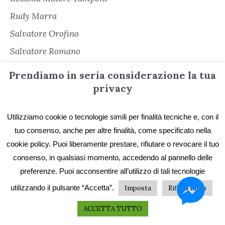
Rudy Marra
Salvatore Orofino
Salvatore Romano
Sara Cacioli
Prendiamo in seria considerazione la tua
Senza categoria
privacy
Serena Cerè
Utilizziamo cookie o tecnologie simili per finalità tecniche e, con il
Sergio Freschi
tuo consenso, anche per altre finalità, come specificato nella
Sergio Secondiano Sacchi
cookie policy. Puoi liberamente prestare, rifiutare o revocare il tuo
Silvana Matarazzo
consenso, in qualsiasi momento, accedendo al pannello delle
preferenze. Puoi acconsentire all’utilizzo di tali tecnologie
Simona Garbarino
utilizzando il pulsante “Accetta”.
Imposta
Rifiuta tutto
Simone Soriani
Stefano De Franchi
ACCETTA TUTTO