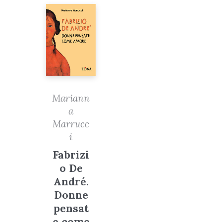
Mariann
a
Marrucc
i
Fabrizi
o De
André.
Donne
pensat
e come