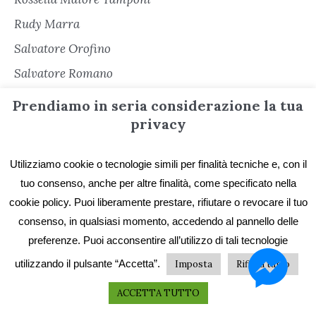
Rudy Marra
Salvatore Orofino
Salvatore Romano
Sara Cacioli
Prendiamo in seria considerazione la tua
Senza categoria
privacy
Serena Cerè
Utilizziamo cookie o tecnologie simili per finalità tecniche e, con il
Sergio Freschi
tuo consenso, anche per altre finalità, come specificato nella
Sergio Secondiano Sacchi
cookie policy. Puoi liberamente prestare, rifiutare o revocare il tuo
Silvana Matarazzo
consenso, in qualsiasi momento, accedendo al pannello delle
preferenze. Puoi acconsentire all’utilizzo di tali tecnologie
Simona Garbarino
utilizzando il pulsante “Accetta”.
Imposta
Rifiuta tutto
Simone Soriani
ACCETTA TUTTO
Stefano De Franchi