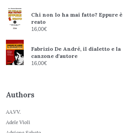
Chi non lo ha mai fatto? Eppure è
reato
16,00
€
Fabrizio De André, il dialetto e la
canzone d'autore
16,00
€
Authors
AA.VV.
Adele Violi
Adriana Sabato