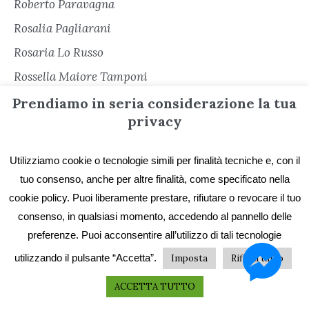
Roberto Paravagna
Rosalia Pagliarani
Rosaria Lo Russo
Rossella Maiore Tamponi
Rudy Marra
Prendiamo in seria considerazione la tua
privacy
Salvatore Orofino
Salvatore Romano
Utilizziamo cookie o tecnologie simili per finalità tecniche e, con il
Sara Cacioli
tuo consenso, anche per altre finalità, come specificato nella
Senza categoria
cookie policy. Puoi liberamente prestare, rifiutare o revocare il tuo
consenso, in qualsiasi momento, accedendo al pannello delle
Serena Cerè
preferenze. Puoi acconsentire all’utilizzo di tali tecnologie
Sergio Freschi
utilizzando il pulsante “Accetta”.
Imposta
Rifiuta tutto
Sergio Secondiano Sacchi
ACCETTA TUTTO
Silvana Matarazzo