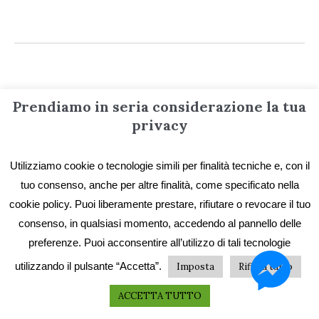
Prendiamo in seria considerazione la tua
Informazioni
privacy
Contatti
Utilizziamo cookie o tecnologie simili per finalità tecniche e, con il
tuo consenso, anche per altre finalità, come specificato nella
Privacy e Cookie
cookie policy. Puoi liberamente prestare, rifiutare o revocare il tuo
Codice etico
consenso, in qualsiasi momento, accedendo al pannello delle
I primi vent’anni
preferenze. Puoi acconsentire all’utilizzo di tali tecnologie
utilizzando il pulsante “Accetta”.
Imposta
Rifiuta tutto
Collane e catalogo storico
ACCETTA TUTTO