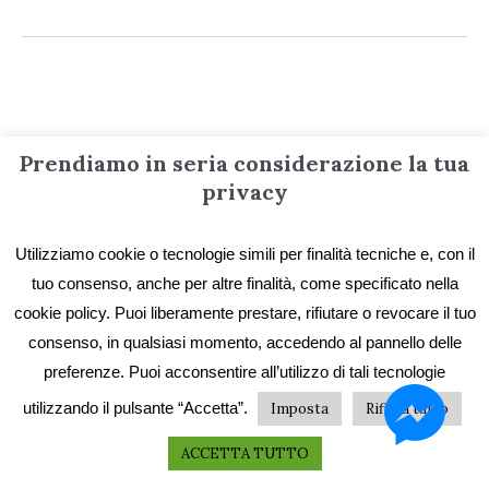
Informazioni
Prendiamo in seria considerazione la tua
privacy
Contatti
Utilizziamo cookie o tecnologie simili per finalità tecniche e, con il
Privacy e Cookie
tuo consenso, anche per altre finalità, come specificato nella
Codice etico
cookie policy. Puoi liberamente prestare, rifiutare o revocare il tuo
I primi vent’anni
consenso, in qualsiasi momento, accedendo al pannello delle
preferenze. Puoi acconsentire all’utilizzo di tali tecnologie
Collane e catalogo storico
utilizzando il pulsante “Accetta”.
Imposta
Rifiuta tutto
ACCETTA TUTTO