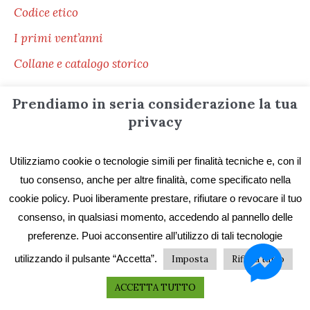
Codice etico
I primi vent’anni
Collane e catalogo storico
Prendiamo in seria considerazione la tua
privacy
Servizi ai lettori
Utilizziamo cookie o tecnologie simili per finalità tecniche e, con il
Distribuzione
tuo consenso, anche per altre finalità, come specificato nella
cookie policy. Puoi liberamente prestare, rifiutare o revocare il tuo
Le librerie di ZONA
consenso, in qualsiasi momento, accedendo al pannello delle
Pubblica con ZONA
preferenze. Puoi acconsentire all’utilizzo di tali tecnologie
Pubblica in selfpublishing
utilizzando il pulsante “Accetta”.
Imposta
Rifiuta tutto
Stampa il tuo libro
ACCETTA TUTTO
Libri