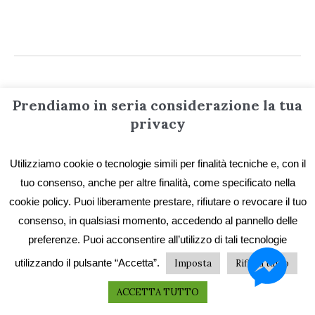
Prendiamo in seria considerazione la tua
privacy
Informazioni
Utilizziamo cookie o tecnologie simili per finalità tecniche e, con il
Contatti
tuo consenso, anche per altre finalità, come specificato nella
Privacy e Cookie
cookie policy. Puoi liberamente prestare, rifiutare o revocare il tuo
consenso, in qualsiasi momento, accedendo al pannello delle
Codice etico
preferenze. Puoi acconsentire all’utilizzo di tali tecnologie
I primi vent’anni
utilizzando il pulsante “Accetta”.
Imposta
Rifiuta tutto
Collane e catalogo storico
ACCETTA TUTTO