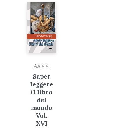
AA.VV.
Saper
leggere
il libro
del
mondo
Vol.
XVI