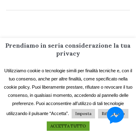
Informazioni
Prendiamo in seria considerazione la tua
privacy
Contatti
Utilizziamo cookie o tecnologie simili per finalità tecniche e, con il
Privacy e Cookie
tuo consenso, anche per altre finalità, come specificato nella
Codice etico
cookie policy. Puoi liberamente prestare, rifiutare o revocare il tuo
I primi vent’anni
consenso, in qualsiasi momento, accedendo al pannello delle
preferenze. Puoi acconsentire all’utilizzo di tali tecnologie
Collane e catalogo storico
utilizzando il pulsante “Accetta”.
Imposta
Rifiuta tutto
ACCETTA TUTTO