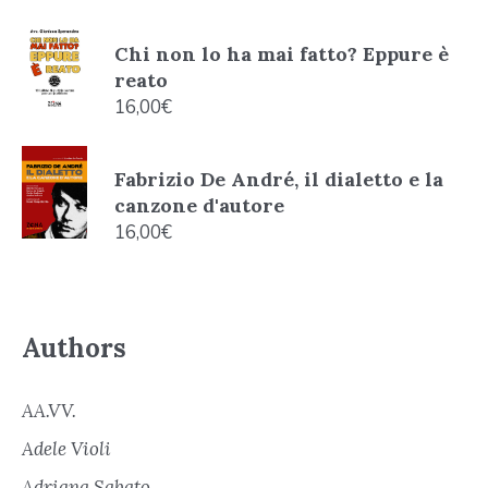
Chi non lo ha mai fatto? Eppure è
reato
16,00
€
Fabrizio De André, il dialetto e la
canzone d'autore
16,00
€
Authors
AA.VV.
Adele Violi
Adriana Sabato