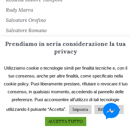
Rudy Marra
Salvatore Orofino
Salvatore Romano
Sara Cacioli
Prendiamo in seria considerazione la tua
Senza categoria
privacy
Serena Cerè
Utilizziamo cookie o tecnologie simili per finalità tecniche e, con il
Sergio Freschi
tuo consenso, anche per altre finalità, come specificato nella
Sergio Secondiano Sacchi
cookie policy. Puoi liberamente prestare, rifiutare o revocare il tuo
Silvana Matarazzo
consenso, in qualsiasi momento, accedendo al pannello delle
preferenze. Puoi acconsentire all’utilizzo di tali tecnologie
Simona Garbarino
utilizzando il pulsante “Accetta”.
Imposta
Rifiuta tutto
Simone Soriani
ACCETTA TUTTO
Stefano De Franchi