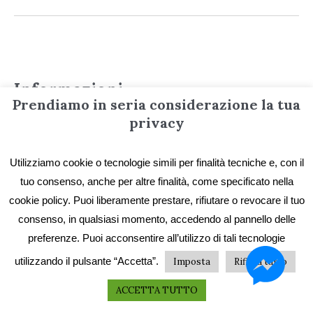
Informazioni
Prendiamo in seria considerazione la tua
privacy
Contatti
Privacy e Cookie
Utilizziamo cookie o tecnologie simili per finalità tecniche e, con il
tuo consenso, anche per altre finalità, come specificato nella
Codice etico
cookie policy. Puoi liberamente prestare, rifiutare o revocare il tuo
I primi vent’anni
consenso, in qualsiasi momento, accedendo al pannello delle
Collane e catalogo storico
preferenze. Puoi acconsentire all’utilizzo di tali tecnologie
utilizzando il pulsante “Accetta”.
Imposta
Rifiuta tutto
ACCETTA TUTTO
Servizi ai lettori