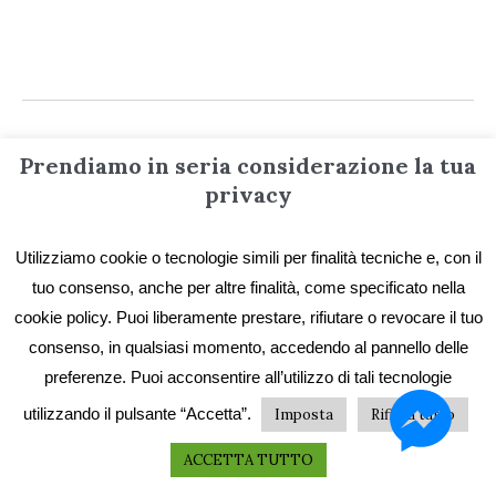
Prendiamo in seria considerazione la tua
privacy
Informazioni
Utilizziamo cookie o tecnologie simili per finalità tecniche e, con il
Contatti
tuo consenso, anche per altre finalità, come specificato nella
cookie policy. Puoi liberamente prestare, rifiutare o revocare il tuo
Privacy e Cookie
consenso, in qualsiasi momento, accedendo al pannello delle
Codice etico
preferenze. Puoi acconsentire all’utilizzo di tali tecnologie
I primi vent’anni
utilizzando il pulsante “Accetta”.
Imposta
Rifiuta tutto
Collane e catalogo storico
ACCETTA TUTTO