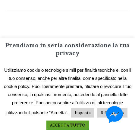
Informazioni
Prendiamo in seria considerazione la tua
privacy
Contatti
Utilizziamo cookie o tecnologie simili per finalità tecniche e, con il
Privacy e Cookie
tuo consenso, anche per altre finalità, come specificato nella
Codice etico
cookie policy. Puoi liberamente prestare, rifiutare o revocare il tuo
I primi vent’anni
consenso, in qualsiasi momento, accedendo al pannello delle
preferenze. Puoi acconsentire all’utilizzo di tali tecnologie
Collane e catalogo storico
utilizzando il pulsante “Accetta”.
Imposta
Rifiuta tutto
ACCETTA TUTTO