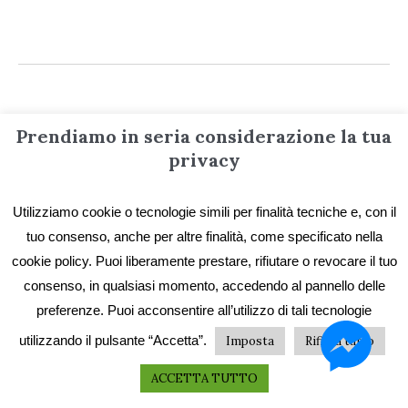
Prendiamo in seria considerazione la tua
Informazioni
privacy
Utilizziamo cookie o tecnologie simili per finalità tecniche e, con il
Contatti
tuo consenso, anche per altre finalità, come specificato nella
Privacy e Cookie
cookie policy. Puoi liberamente prestare, rifiutare o revocare il tuo
Codice etico
consenso, in qualsiasi momento, accedendo al pannello delle
preferenze. Puoi acconsentire all’utilizzo di tali tecnologie
I primi vent’anni
utilizzando il pulsante “Accetta”.
Imposta
Rifiuta tutto
Collane e catalogo storico
ACCETTA TUTTO