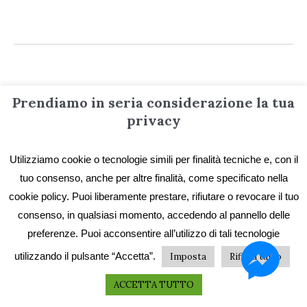
Prendiamo in seria considerazione la tua
Informazioni
privacy
Contatti
Utilizziamo cookie o tecnologie simili per finalità tecniche e, con il
tuo consenso, anche per altre finalità, come specificato nella
Privacy e Cookie
cookie policy. Puoi liberamente prestare, rifiutare o revocare il tuo
Codice etico
consenso, in qualsiasi momento, accedendo al pannello delle
preferenze. Puoi acconsentire all’utilizzo di tali tecnologie
I primi vent’anni
utilizzando il pulsante “Accetta”.
Imposta
Rifiuta tutto
Collane e catalogo storico
ACCETTA TUTTO