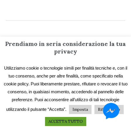
Prendiamo in seria considerazione la tua
Informazioni
privacy
Utilizziamo cookie o tecnologie simili per finalità tecniche e, con il
Contatti
tuo consenso, anche per altre finalità, come specificato nella
Privacy e Cookie
cookie policy. Puoi liberamente prestare, rifiutare o revocare il tuo
Codice etico
consenso, in qualsiasi momento, accedendo al pannello delle
preferenze. Puoi acconsentire all’utilizzo di tali tecnologie
I primi vent’anni
utilizzando il pulsante “Accetta”.
Imposta
Rifiuta tutto
Collane e catalogo storico
ACCETTA TUTTO