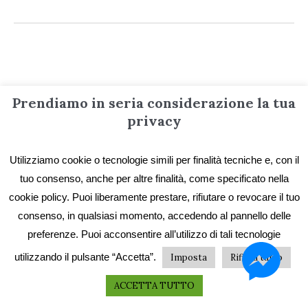
Informazioni
Prendiamo in seria considerazione la tua
privacy
Contatti
Utilizziamo cookie o tecnologie simili per finalità tecniche e, con il
Privacy e Cookie
tuo consenso, anche per altre finalità, come specificato nella
Codice etico
cookie policy. Puoi liberamente prestare, rifiutare o revocare il tuo
I primi vent’anni
consenso, in qualsiasi momento, accedendo al pannello delle
preferenze. Puoi acconsentire all’utilizzo di tali tecnologie
Collane e catalogo storico
utilizzando il pulsante “Accetta”.
Imposta
Rifiuta tutto
ACCETTA TUTTO