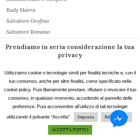
Rudy Marra
Salvatore Orofino
Salvatore Romano
Sara Cacioli
Prendiamo in seria considerazione la tua
Senza categoria
privacy
Serena Cerè
Utilizziamo cookie o tecnologie simili per finalità tecniche e, con il
Sergio Freschi
tuo consenso, anche per altre finalità, come specificato nella
Sergio Secondiano Sacchi
cookie policy. Puoi liberamente prestare, rifiutare o revocare il tuo
Silvana Matarazzo
consenso, in qualsiasi momento, accedendo al pannello delle
preferenze. Puoi acconsentire all’utilizzo di tali tecnologie
Simona Garbarino
utilizzando il pulsante “Accetta”.
Imposta
Rifiuta tutto
Simone Soriani
Stefano De Franchi
ACCETTA TUTTO