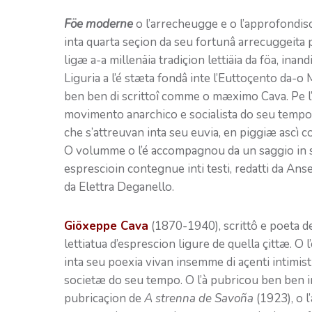
Föe moderne
o l’arrecheugge e o l’approfondis
inta quarta seçion da seu fortunâ arrecuggeita 
ligæ a-a millenäia tradiçion lettiäia da föa, inan
Liguria a l’é stæta fondâ inte l’Euttoçento da-o
ben ben di scrittoî comme o mæximo Cava. Pe l’
movimento anarchico e socialista do seu tempo,
che s’attreuvan inta seu euvia, en piggiæ ascì 
O volumme o l’é accompagnou da un saggio in sc
esprescioin contegnue inti testi, redatti da An
da Elettra Deganello.
Giöxeppe Cava
(1870-1940), scrittô e poeta de 
lettiatua d’esprescion ligure de quella çittæ. O
inta seu poexia vivan insemme di açenti intimist
societæ do seu tempo. O l’à pubricou ben ben in
pubricaçion de
A strenna de Savoña
(1923), o l