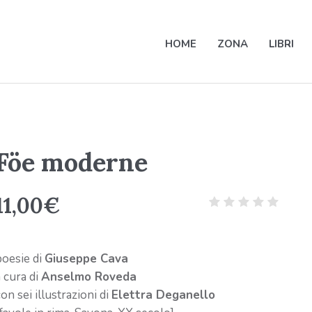
HOME
ZONA
LIBRI
Föe moderne
11,00
€
poesie di
Giuseppe Cava
a cura di
Anselmo Roveda
on sei illustrazioni di
Elettra Deganello