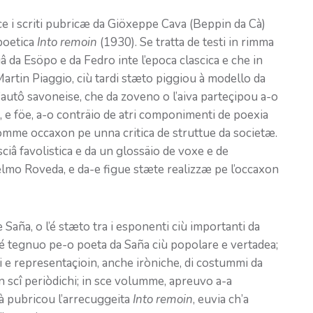
ce i scriti pubricæ da Giöxeppe Cava (Beppin da Cà)
poetica
Into remoin
(1930). Se tratta de testi in rimma
diâ da Esöpo e da Fedro inte l’epoca clascica e che in
 Martin Piaggio, ciù tardi stæto piggiou à modello da
autô savoneise, che da zoveno o l’aiva parteçipou a-o
 e föe, a-o conträio de atri componimenti de poexia
comme occaxon pe unna critica de struttue da societæ.
iâ favolistica e da un glossäio de voxe e de
selmo Roveda, e da-e figue stæte realizzæ pe l’occaxon
Saña, o l’é stæto tra i esponenti ciù importanti da
 l’é tegnuo pe-o poeta da Saña ciù popolare e vertadea;
i e representaçioin, anche iròniche, di costummi da
 scî periòdichi; in sce volumme, apreuvo a-a
’à pubricou l’arrecuggeita
Into remoin
, euvia ch’a