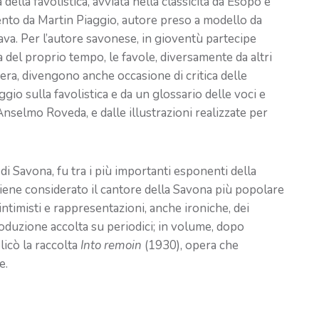
 della favolistica, avviata nella classicità da Esopo e
cento da Martin Piaggio, autore preso a modello da
ava. Per l’autore savonese, in gioventù partecipe
a del proprio tempo, le favole, diversamente da altri
era, divengono anche occasione di critica delle
ggio sulla favolistica e da un glossario delle voci e
Anselmo Roveda, e dalle illustrazioni realizzate per
i Savona, fu tra i più importanti esponenti della
 Viene considerato il cantore della Savona più popolare
intimisti e rappresentazioni, anche ironiche, dei
roduzione accolta su periodici; in volume, dopo
icò la raccolta
Into remoin
(1930), opera che
e.