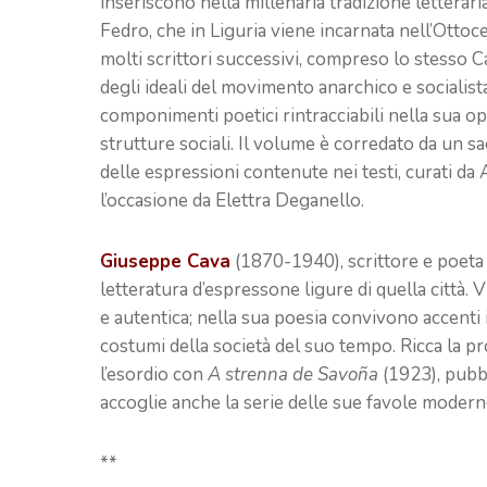
inseriscono nella millenaria tradizione letteraria
Fedro, che in Liguria viene incarnata nell’Otto
molti scrittori successivi, compreso lo stesso C
degli ideali del movimento anarchico e socialist
componimenti poetici rintracciabili nella sua op
strutture sociali. Il volume è corredato da un sa
delle espressioni contenute nei testi, curati da 
l’occasione da Elettra Deganello.
Giuseppe Cava
(1870-1940), scrittore e poeta d
letteratura d’espressone ligure di quella città.
e autentica; nella sua poesia convivono accenti 
costumi della società del suo tempo. Ricca la p
l’esordio con
A strenna de Savoña
(1923), pubbl
accoglie anche la serie delle sue favole modern
**