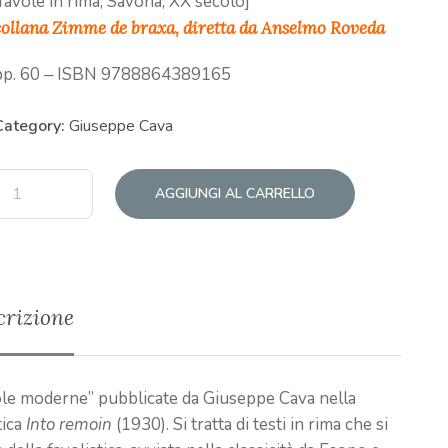
[favole in rima, Savona, XX secolo]
collana Zimme de braxa, diretta da Anselmo Roveda
pp. 60 ‒ ISBN 9788864389165
Category:
Giuseppe Cava
AGGIUNGI AL CARRELLO
crizione
vole moderne” pubblicate da Giuseppe Cava nella
tica
Into remoin
(1930). Si tratta di testi in rima che si