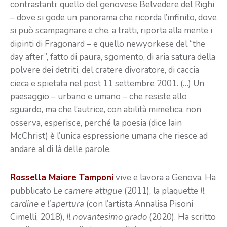
contrastanti: quello del genovese Belvedere del Righi
– dove si gode un panorama che ricorda l’infinito, dove
si può scampagnare e che, a tratti, riporta alla mente i
dipinti di Fragonard – e quello newyorkese del “the
day after”, fatto di paura, sgomento, di aria satura della
polvere dei detriti, del cratere divoratore, di caccia
cieca e spietata nel post 11 settembre 2001. (…) Un
paesaggio – urbano e umano – che resiste allo
sguardo, ma che l’autrice, con abilità mimetica, non
osserva, esperisce, perché la poesia (dice Iain
McChrist) è l’unica espressione umana che riesce ad
andare al di là delle parole.
Rossella Maiore Tamponi
vive e lavora a Genova. Ha
pubblicato
Le camere attigue
(2011), la plaquette
Il
cardine e l’apertura
(con l’artista Annalisa Pisoni
Cimelli, 2018),
Il novantesimo grado
(2020). Ha scritto