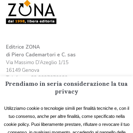
Editrice ZONA
di Piero Cademartori e C. sas
Via Massimo D’Azeglio 1/15
16149 Genova
Telefono +39 3387676020
Prendiamo in seria considerazione la tua
Email
info@editricezona.it
privacy
Utilizziamo cookie o tecnologie simili per finalità tecniche e, con il
tuo consenso, anche per altre finalità, come specificato nella
cookie policy. Puoi liberamente prestare, rifiutare o revocare il tuo
consenso, in qualsiasi momento, accedendo al pannello delle