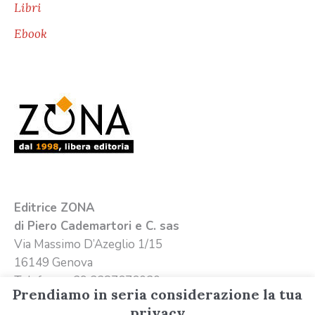
Libri
Ebook
Editrice ZONA
di Piero Cademartori e C. sas
Via Massimo D’Azeglio 1/15
16149 Genova
Telefono +39 3387676020
Prendiamo in seria considerazione la tua
Email
info@editricezona.it
privacy