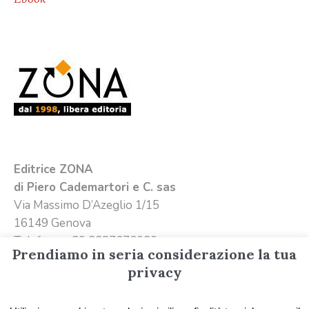
Editrice ZONA
di Piero Cademartori e C. sas
Via Massimo D’Azeglio 1/15
16149 Genova
Telefono +39 3387676020
Prendiamo in seria considerazione la tua
Email
info@editricezona.it
privacy