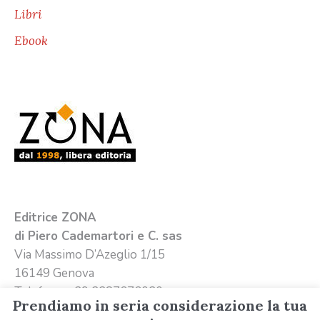
Libri
Ebook
Editrice ZONA
di Piero Cademartori e C. sas
Via Massimo D’Azeglio 1/15
16149 Genova
Telefono +39 3387676020
Prendiamo in seria considerazione la tua
Email
info@editricezona.it