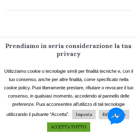
Informazioni
Prendiamo in seria considerazione la tua
privacy
Contatti
Utilizziamo cookie o tecnologie simili per finalità tecniche e, con il
Privacy e Cookie
tuo consenso, anche per altre finalità, come specificato nella
Codice etico
cookie policy. Puoi liberamente prestare, rifiutare o revocare il tuo
I primi vent’anni
consenso, in qualsiasi momento, accedendo al pannello delle
preferenze. Puoi acconsentire all’utilizzo di tali tecnologie
Collane e catalogo storico
utilizzando il pulsante “Accetta”.
Imposta
Rifiuta tutto
ACCETTA TUTTO