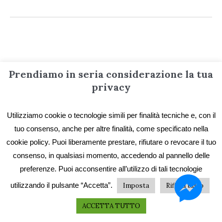
Informazioni
Prendiamo in seria considerazione la tua
privacy
Contatti
Utilizziamo cookie o tecnologie simili per finalità tecniche e, con il
Privacy e Cookie
tuo consenso, anche per altre finalità, come specificato nella
Codice etico
cookie policy. Puoi liberamente prestare, rifiutare o revocare il tuo
I primi vent’anni
consenso, in qualsiasi momento, accedendo al pannello delle
preferenze. Puoi acconsentire all’utilizzo di tali tecnologie
Collane e catalogo storico
utilizzando il pulsante “Accetta”.
Imposta
Rifiuta tutto
ACCETTA TUTTO