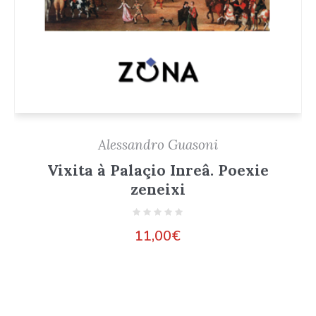
Alessandro Guasoni
Vixita à Palaçio Inreâ. Poexie
zeneixi
11,00
€