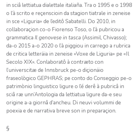
in sciâ lettiatua dialettale italiaña. Tra o 1995 e o 1998
o l’à scrito e reçenscioin da stagion tiatrale in zeneise
in sce «Liguria» de l’editô Sabatelli. Do 2010, in
collaboraçion co-o Fiorenso Toso, o l’à pubricou a
grammatica
Il genovese in tasca
(Assimil, Chivasso);
da-o 2015 a-o 2020 o l’à piggiou in carrego a rubrica
de critica letteräia in zeneise «Voxe de Liguria» pe «Il
Secolo XIX». Conlaboratô à contræto con
l’universcitæ de Innsbruck pe-o diçionäio
fraseològico GEPHRAS; pe conto do Conseggio pe-o
patrimònio linguistico ligure o l’é derê à pubricâ in
sciâ ræ unn’Antologia da lettiatua ligure da-e seu
origine a-a giornâ d’ancheu. Di neuvi volummi de
poexia e de narrativa breve son in preparaçion.
§