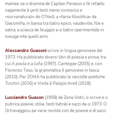
mainee; se o dramma de Capitan Perasso o l’é refæto
vagamente à çerti testi meno conosciui e
«sorvanaturali» do O’Neill, a «farsa filosòfica» da
Giacomiña, in bansa tra tiatro epico, vaudeville, föe e
satira, a sciacca de l’euggio a-o tiatro sperimentale in
sveuga inte quelli anni.
Alessandro Guasoni
scrive in lingua genovese dal
1973. Ha pubblicato diversi libri di poesia e prosa, tra
cui
A poula e a luña
(1997),
Cantegoe
(2005) e, con
Fiorenzo Toso, la grammatica
Il genovese in tasca
(2010). Per ZONA ha pubblicato le raccolte poetiche
Turchin
(2016) e
Vixita à Palaçio Inreâ
(2018).
Lusciandro Guason
(1958) de Zena-Votri, o scrive e o
pubrica poexie, stöie, testi tiatrali e sazzi da-o 1973. O
l’à travaggiou pe varie reviste con de poexie e di sazzi