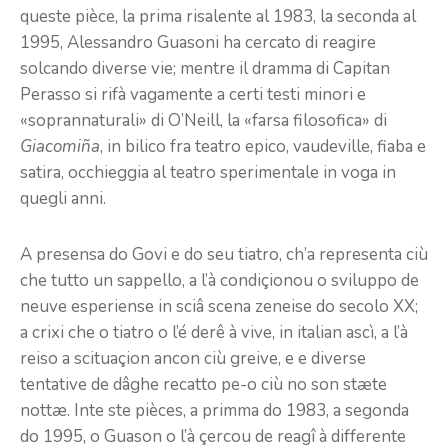
queste pièce, la prima risalente al 1983, la seconda al
1995, Alessandro Guasoni ha cercato di reagire
solcando diverse vie; mentre il dramma di Capitan
Perasso si rifà vagamente a certi testi minori e
«soprannaturali» di O’Neill, la «farsa filosofica» di
Giacomiña
, in bilico fra teatro epico, vaudeville, fiaba e
satira, occhieggia al teatro sperimentale in voga in
quegli anni.
A presensa do Govi e do seu tiatro, ch’a representa ciù
che tutto un sappello, a l’à condiçionou o sviluppo de
neuve esperiense in sciâ scena zeneise do secolo XX;
a crixi che o tiatro o l’é derê à vive, in italian ascì, a l’à
reiso a scituaçion ancon ciù greive, e e diverse
tentative de dâghe recatto pe-o ciù no son stæte
nottæ. Inte ste pièces, a primma do 1983, a segonda
do 1995, o Guason o l’à çercou de reagî à differente