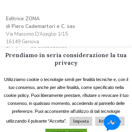
Editrice ZONA
di Piero Cademartori e C. sas
Via Massimo D’Azeglio 1/15
16149 Genova
Telefono +39 3387676020
Prendiamo in seria considerazione la tua
Email
info@editricezona.it
privacy
Utilizziamo cookie o tecnologie simili per finalità tecniche e, con il
tuo consenso, anche per altre finalità, come specificato nella
cookie policy. Puoi liberamente prestare, rifiutare o revocare il tuo
consenso, in qualsiasi momento, accedendo al pannello delle
preferenze. Puoi acconsentire all’utilizzo di tali tecnologie
Privacy
/ Editrice ZONA - Immagini e testi sono
utilizzando il pulsante “Accetta”.
Imposta
Rifiuta tutto
proprietà di Editrice ZONA e possono essere