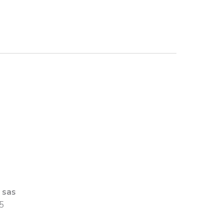
 sas
5