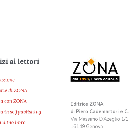
zi ai lettori
buzione
rerie di ZONA
ca con ZONA
Editrice ZONA
di Piero Cademartori e C.
a in selfpublishing
Via Massimo D’Azeglio 1/1
il tuo libro
16149 Genova