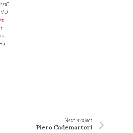
nza”,
 DVD
re
in
ria
 Ha
Next
project
Piero Cademartori