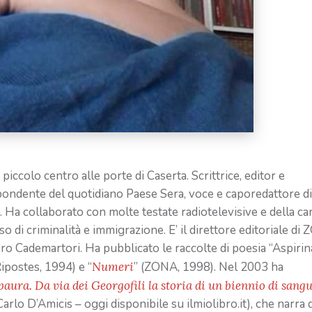
piccolo centro alle porte di Caserta. Scrittrice, editor e
ispondente del quotidiano Paese Sera, voce e caporedattore di
 Ha collaborato con molte testate radiotelevisive e della ca
o di criminalità e immigrazione. E’ il direttore editoriale di
ero Cademartori. Ha pubblicato le raccolte di poesia “Aspirin
Ripostes, 1994) e “
Numeri
” (ZONA, 1998). Nel 2003 ha
paura. Da via dei Georgofili la storia di un biennio di sang
arlo D’Amicis – oggi disponibile su ilmiolibro.it), che narra 