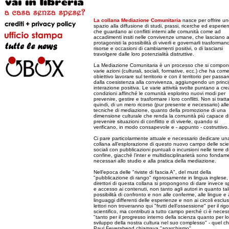
La collana Mediazione Comunitaria
nasce per offrire u
spazio alla diffusione di studi, prassi, ricerche ed esperie
che guardano ai conflitti interni alle comunità come ad
accadimenti insiti nelle convivenze umane, che lasciano a
protagonisti la possibilità di viverli e governarli trasformand
risorse e occasioni di cambiamenti positivi, o di lasciarsi
travolgere dalle loro potenzialità distruttive.
La Mediazione Comunitaria è un processo che si compon
varie azioni (culturali, sociali, formative, ecc.) che ha com
obiettivo lavorare sul territorio e con il territorio per passar
dalla coesistenza alla convivenza, aggiungendo un princi
interazione positiva. Le varie attività svolte puntano a cre
condizioni affinché le comunità esplorino nuovi modi per
prevenire, gestire e trasformare i loro conflitti. Non si tratta
quindi, di un mero ricorso (pur presente e necessario) alle
tecniche di mediazione, quanto della promozione di una
dimensione culturale che renda la comunità più capace d
prevenire situazioni di conflitto e di viverle, quando si
verificano, in modo consapevole e - appunto - costruttivo.
Ci pare particolarmente attuale e necessario dedicare un
collana all’esplorazione di questo nuovo campo delle sci
sociali con pubblicazioni puntuali o incursioni nelle terre d
confine, giacché l’inter e multidisciplinarietà sono fondam
necessari allo studio e alla pratica della mediazione.
Nell’epoca delle "riviste di fascia A", del must della
"pubblicazione di rango" rigorosamente in lingua inglese, 
direttori di questa collana si propongono di dare invece s
e accesso ai contenuti, non tanto agli autori in quanto tali
possibilità di confronto e non alle conferme, alle lingue e 
linguaggi differenti delle esperienze e non ai circoli esclusi
lettori non troveranno qui "frutti dell’ossessione" per il rig
scientifico, ma contributi a tutto campo perché ci è necess
"tanto per il progresso interno della scienza quanto per lo
sviluppo della nostra cultura nel suo complesso" - quel c
Paul Feyerabend chiamava "anarchismo".