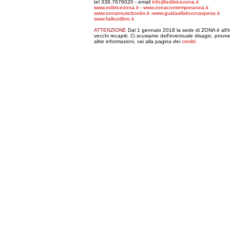
tel 338.7676020 - email
info@editricezona.it
www.editricezona.it
-
www.zonacontemporanea.it
www.zonamusicbooks.it
-
www.guidaallabuonaspesa.it
www.failtuolibro.it
ATTENZIONE
Dal 1 gennaio 2018 la sede di ZONA è all'in
vecchi recapiti. Ci scusiamo dell'eventuale disagio, prov
altre informazioni, vai alla pagina dei
crediti