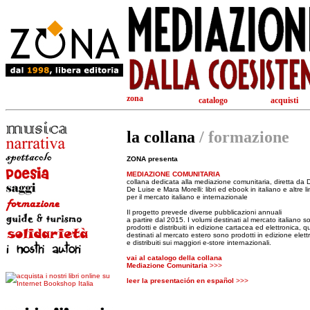
zona
catalogo
acquisti
la collana
/ formazione
ZONA presenta
MEDIAZIONE COMUNITARIA
collana dedicata alla mediazione comunitaria, diretta da 
De Luise e Mara Morelli: libri ed ebook in italiano e altre l
per il mercato italiano e internazionale
Il progetto prevede diverse pubblicazioni annuali
a partire dal 2015. I volumi destinati al mercato italiano s
prodotti e distribuiti in edizione cartacea ed elettronica, qu
destinati al mercato estero sono prodotti in edizione elett
e distribuiti sui maggiori e-store internazionali.
vai al catalogo della collana
Mediazione Comunitaria
>>>
leer la presentación en español
>>>